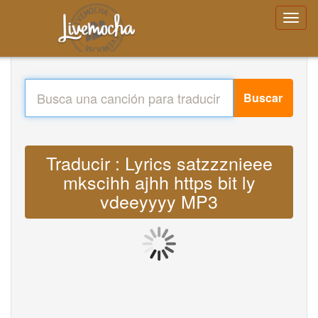
Buscar
Traducir : Lyrics satzzznieee
mkscihh ajhh https bit ly
vdeeyyyy MP3