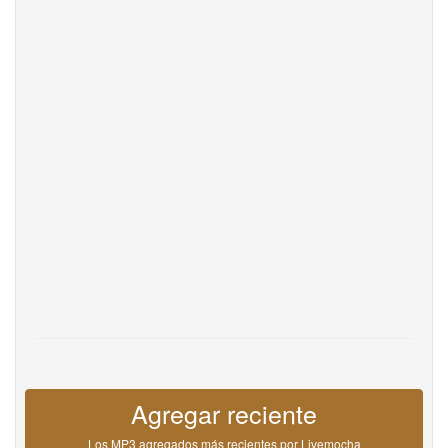
Help
DevOps
Idioma
English
Français
Deutsche
Português
Español
Pусский
Italiane
日本語
中文
한국어
عربى
हिंदी
ViệtNam
Türk