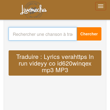
Chercher
Traduire : Lyrics verahttps ln
run videyy co id620winqex
mp3 MP3