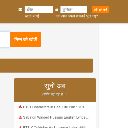
लॉग इन करें
खाता बनाएं
क्या आप अपना पासवर्ड भूल गए?
निम्न को खोजें
सुनो अब
(संगीत सुन रहा है ...)
BT21 Characters In Real Life Part 1 BTS AND BT21 방탄소년단 BT21 BT21아가들은 아빠조아 따라쟁이들 BTS Vs BT21 Mp3
Sabaton Winged Hussars English Lyrics Mp3
BTS X Coldplay My Universe Lyrics 방탄소년단 콜드플레이 My Universe 가사 Color Coded Lyrics Han Rom Eng Mp3