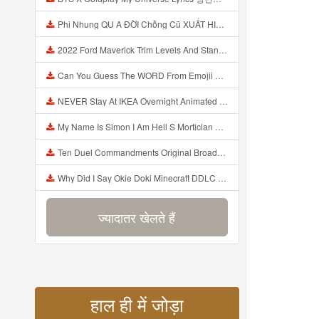
Phi Nhung QU A ĐỜI Chồng Cũ XUẤT HIỆN Khóc Hối Hận Vì Làm Điều KHỦNG KHIẾP Với Cô Mp3
2022 Ford Maverick Trim Levels And Standard Features Explained Mp3
Can You Guess The WORD From Emojii COMPOUND WORD EMOJII CHALLENGE 90 PEOPLE FAIL Guess Mp3
NEVER Stay At IKEA Overnight Animated SCP 3008 Horror Story Mp3
My Name Is Simon I Am Hell S Mortician And I Am Going To Kill God Creepypasta Mp3
Ten Duel Commandments Original Broadway Cast Of Hamilton Lyrics Mp3
Why Did I Say Okie Doki Minecraft DDLC Animated Music Video Song By The Stupendium Mp3
ज्यादातर खेलते हैं
हाल ही में जोड़ा