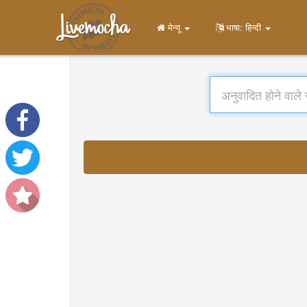
मेन्यू
भाषा: हिन्दी