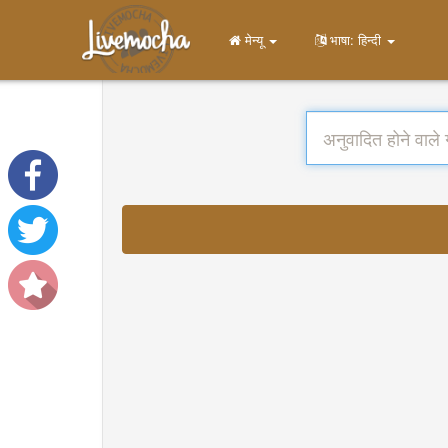
मेन्यू
भाषा: हिन्दी