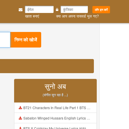
लॉग इन करें
खाता बनाएं
क्या आप अपना पासवर्ड भूल गए?
निम्न को खोजें
सुनो अब
(संगीत सुन रहा है ...)
BT21 Characters In Real Life Part 1 BTS AND BT21 방탄소년단 BT21 BT21아가들은 아빠조아 따라쟁이들 BTS Vs BT21 Mp3
Sabaton Winged Hussars English Lyrics Mp3
BTS X Coldplay My Universe Lyrics 방탄소년단 콜드플레이 My Universe 가사 Color Coded Lyrics Han Rom Eng Mp3