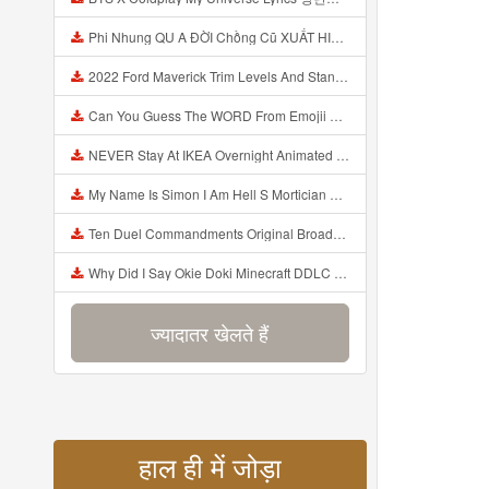
Phi Nhung QU A ĐỜI Chồng Cũ XUẤT HIỆN Khóc Hối Hận Vì Làm Điều KHỦNG KHIẾP Với Cô Mp3
2022 Ford Maverick Trim Levels And Standard Features Explained Mp3
Can You Guess The WORD From Emojii COMPOUND WORD EMOJII CHALLENGE 90 PEOPLE FAIL Guess Mp3
NEVER Stay At IKEA Overnight Animated SCP 3008 Horror Story Mp3
My Name Is Simon I Am Hell S Mortician And I Am Going To Kill God Creepypasta Mp3
Ten Duel Commandments Original Broadway Cast Of Hamilton Lyrics Mp3
Why Did I Say Okie Doki Minecraft DDLC Animated Music Video Song By The Stupendium Mp3
ज्यादातर खेलते हैं
हाल ही में जोड़ा