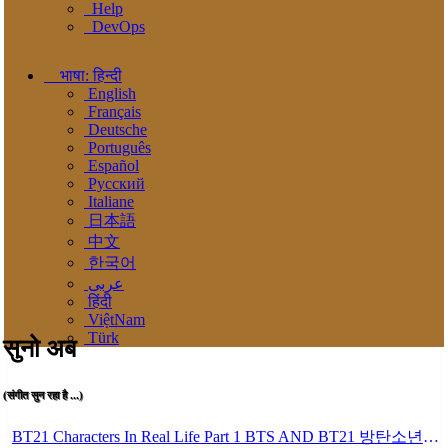
Help
DevOps
भाषा: हिन्दी
English
Français
Deutsche
Português
Español
Pусский
Italiane
日本語
中文
한국어
عربى
हिंदी
ViệtNam
Türk
सुनो अब
(संगीत सुन रहा है ...)
BT21 Characters In Real Life Part 1 BTS AND BT21 방탄소년단 BT21 BT21아가들은 아빠조아 따라쟁이들 BTS Vs BT21 Mp3