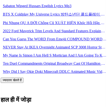
Sabaton Winged Hussars English Lyrics Mp3
BTS X Coldplay My Universe Lyrics 방탄소년단 콜드플레이 My Universe 가사 Color Coded Lyrics Han Rom Eng Mp3
Phi Nhung QU A ĐỜI Chồng Cũ XUẤT HIỆN Khóc Hối Hận Vì Làm Điều KHỦNG KHIẾP Với Cô Mp3
2022 Ford Maverick Trim Levels And Standard Features Explained Mp3
Can You Guess The WORD From Emojii COMPOUND WORD EMOJII CHALLENGE 90 PEOPLE FAIL Guess Mp3
NEVER Stay At IKEA Overnight Animated SCP 3008 Horror Story Mp3
My Name Is Simon I Am Hell S Mortician And I Am Going To Kill God Creepypasta Mp3
Ten Duel Commandments Original Broadway Cast Of Hamilton Lyrics Mp3
Why Did I Say Okie Doki Minecraft DDLC Animated Music Video Song By The Stupendium Mp3
ज्यादातर खेलते हैं
हाल ही में जोड़ा