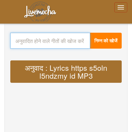
निम्न को खोजें
अनुवाद : Lyrics https s5oln
l5ndzmy id MP3