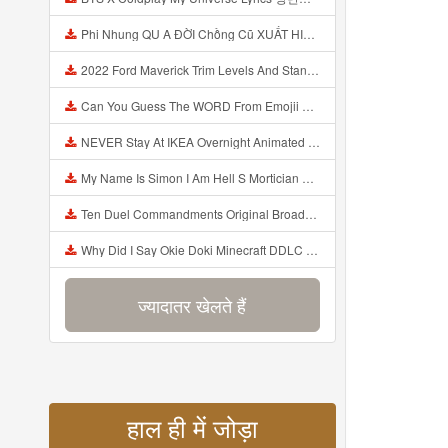
Phi Nhung QU A ĐỜI Chồng Cũ XUẤT HIỆN Khóc Hối Hận Vì Làm Điều KHỦNG KHIẾP Với Cô Mp3
2022 Ford Maverick Trim Levels And Standard Features Explained Mp3
Can You Guess The WORD From Emojii COMPOUND WORD EMOJII CHALLENGE 90 PEOPLE FAIL Guess Mp3
NEVER Stay At IKEA Overnight Animated SCP 3008 Horror Story Mp3
My Name Is Simon I Am Hell S Mortician And I Am Going To Kill God Creepypasta Mp3
Ten Duel Commandments Original Broadway Cast Of Hamilton Lyrics Mp3
Why Did I Say Okie Doki Minecraft DDLC Animated Music Video Song By The Stupendium Mp3
ज्यादातर खेलते हैं
हाल ही में जोड़ा