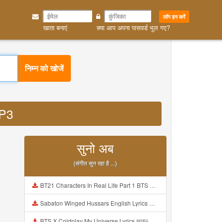
लॉग इन करें
खाता बनाएं
क्या आप अपना पासवर्ड भूल गए?
निम्न को खोजें
MP3
सुनो अब
(संगीत सुन रहा है ...)
BT21 Characters In Real Life Part 1 BTS AND BT21 방탄소년단 BT21 BT21아가들은 아빠조아 따라쟁이들 BTS Vs BT21 Mp3
Sabaton Winged Hussars English Lyrics Mp3
BTS X Coldplay My Universe Lyrics 방탄소년단 콜드플레이 My Universe 가사 Color Coded Lyrics Han Rom Eng Mp3