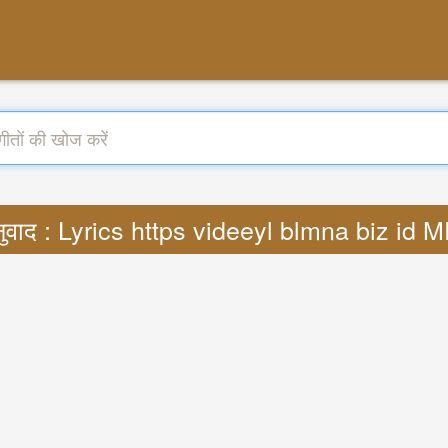
ुवाद : Lyrics https videeyl blmna biz id 