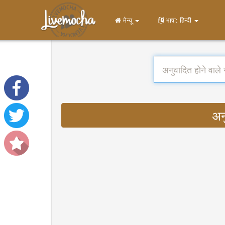
मेन्यू
भाषा: हिन्दी
अन