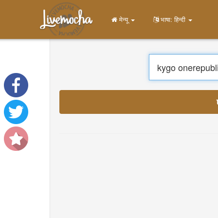
मेन्यू
Home
लॉग इन करें
खाता बनाएं
सीखना
चैट
डाउनलोड App Free
डाउनलोड App Pro
अनुवा
संगीत का अनुवाद करें
About
Terms
Privacy
संपर्क करें
Help
DevOps
भाषा: हिन्दी
English