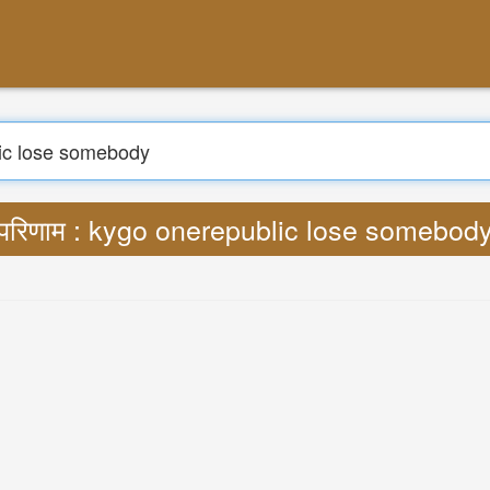
निम्न को खोजें
द : Lyrics kygo onerepublic lose somebo