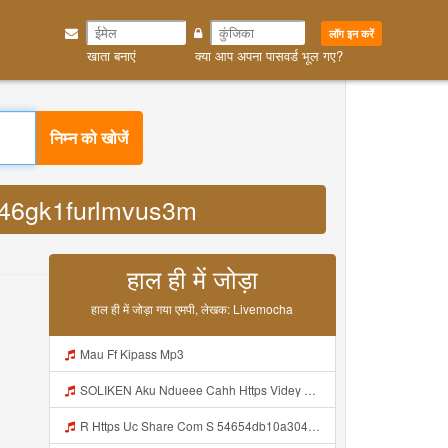
लॉग इन करें
खाता बनाएं
क्या आप अपना पासवर्ड भूल गए?
निम्न को खोजें
o746gk1furlmvus3m
हाल ही में जोड़ा
हाल ही में जोड़ा गया एमपी, लेखक: Livemocha
Mau Ff Kipass Mp3
SOLIKEN Aku Ndueee Cahh Https Videy Vt My Id ZGcZF ᅟᅟᅟᅟᅟᅟᅟᅟᅟᅟᅟᅟᅟᅟᅟᅟᅟᅟᅟᅟᅟᅟᅟᅟᅟᅟᅟᅟᅟᅟᅟᅟ ᅠ ᅠ ᅠ ᅠ ᅠ ᅠ ᅠ ᅠ ᅠ ᅠ ᅠ ᅠ ᅠ ᅠ ᅠ OKk ᅠ ᅠ ᅠ ᅠ ᅠ ᅠ ᅠ ᅠ ᅠ ᅠ ᅠ ᅠ ᅠ Mp3
R Https Uc Share Com S 54654db10a304 La Id Mp3