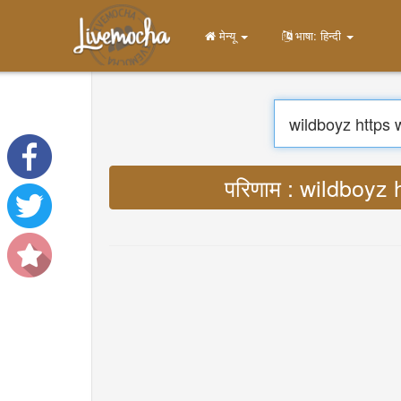
मेन्यू
भाषा: हिन्दी
परिणाम : wildboy