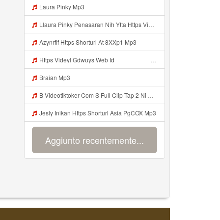
Laura Pinky Mp3
Llaura Pinky Penasaran Nih Ytta Https Videyyl Mdfro Web Id Mp3
Azynrfif Https Shorturl At 8XXp1 Mp3
Https Videyl Gdwuys Web Id ᅠ ᅠ ᅠ ᅠ ᅠ ᅠ ᅠ ᅠ ᅠ ᅠ ᅠ Mp3
Braian Mp3
B Videotiktoker Com S Full Clip Tap 2 Ni Moc Idol Tik Tokz1u15kvmqd1pzi1 Mp3
Jesly Inikan Https Shorturl Asia PgCOX Mp3
Aggiunto recentemente...