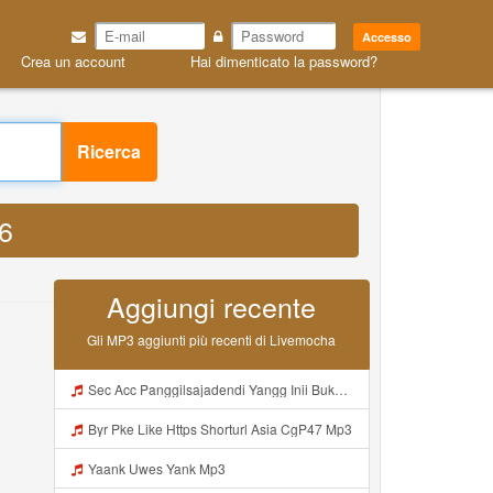
Accesso
a un account
Hai dimenticato la password?
h6 MP3