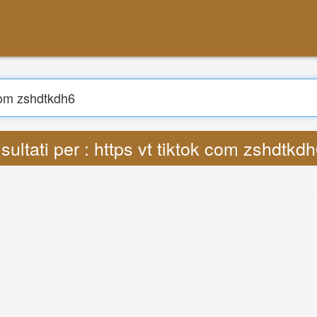
Cre
Ricerca
rre : Lyrics https vt tiktok com zshdtkd