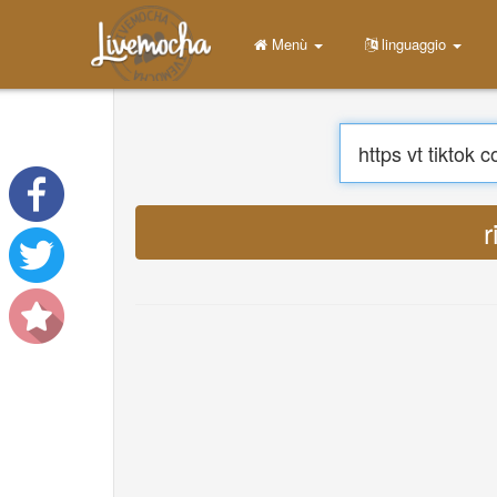
Menù
Casa
Accesso
Crea un account
Impara
Chatta
Scarica App Free
Scarica App Pro
Tradu
Traduci musiche
About
Terms
Privacy
Contattaci
Help
DevOps
linguaggio
English