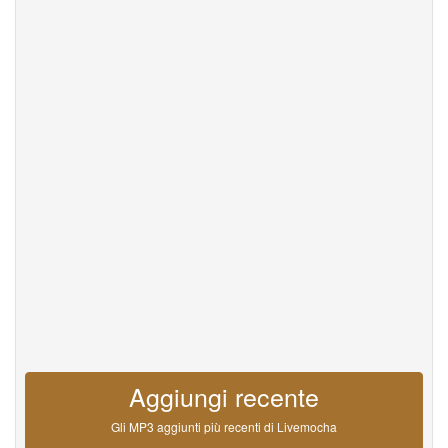
Help
DevOps
linguaggio
English
Français
Deutsche
Português
Español
Pусский
Italiane
日本語
中文
한국어
عربى
हिंदी
ViệtNam
Türk