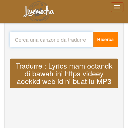
Ricerca
Tradurre : Lyrics mam octandk
di bawah ini https videey
aoekkd web id ni buat lu MP3