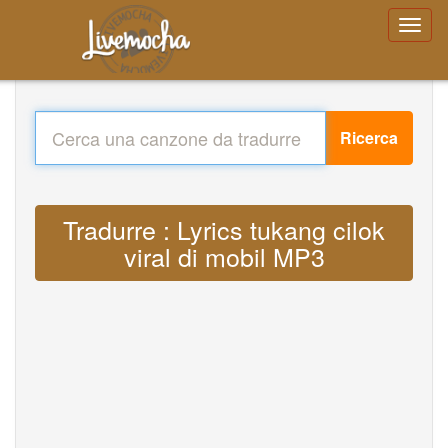
Ricerca
Tradurre : Lyrics tukang cilok
viral di mobil MP3