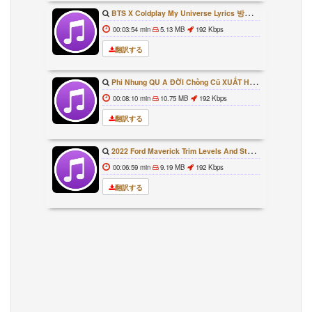
BTS X Coldplay My Universe Lyrics 방탄소년단 콜드플레이 My Universe 가사 Color Coded Lyrics Han Rom Eng
00:03:54 min
5.13 MB
192 Kbps
翻訳する
Phi Nhung QU A ĐỜI Chồng Cũ XUẤT HIỆN Khóc Hối Hận Vì Làm Điều KHỦNG KHIẾP Với Cô
00:08:10 min
10.75 MB
192 Kbps
翻訳する
2022 Ford Maverick Trim Levels And Standard Features Explained
00:06:59 min
9.19 MB
192 Kbps
翻訳する