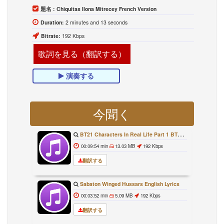
題名 :
Chiquitas Ilona Mitrecey French Version
Duration:
2 minutes and 13 seconds
Bitrate:
192 Kbps
歌詞を見る（翻訳する）
演奏する
今聞く
BT21 Characters In Real Life Part 1 BTS AND BT21 방탄소년단 BT21 BT21아가들은 아빠조아 따라쟁이들 BTS Vs BT21
00:09:54 min
13.03 MB
192 Kbps
翻訳する
Sabaton Winged Hussars English Lyrics
00:03:52 min
5.09 MB
192 Kbps
翻訳する