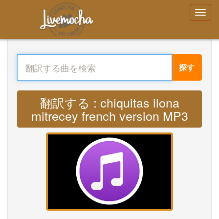
探す
翻訳する : chiquitas ilona
mitrecey french version MP3