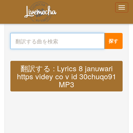
探す
翻訳する : Lyrics 8 januwari
https videy co v id 30chuqo91
MP3