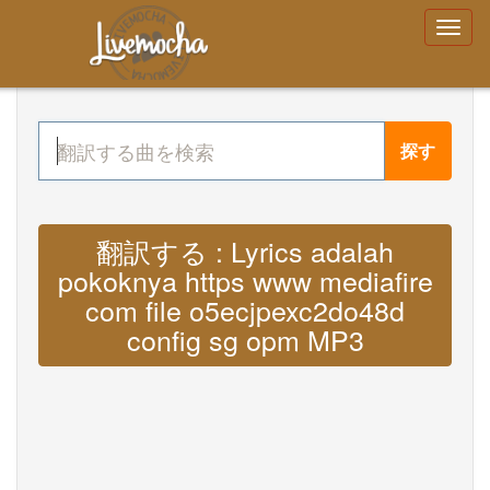
探す
翻訳する : Lyrics adalah
pokoknya https www mediafire
com file o5ecjpexc2do48d
config sg opm MP3