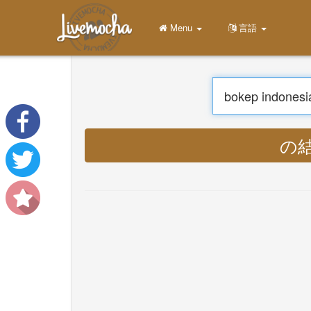
Menu
家
ログイン
アカウントを作成する
学ぶ
チャット
ダウンロード App Free
翻訳する : Ly
ダウンロード App Pro
音楽を翻訳
About
Terms
Privacy
お問い合わせ
Help
DevOps