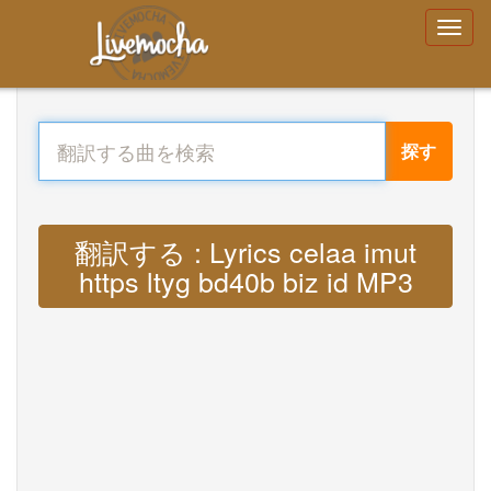
探す
翻訳する : Lyrics celaa imut
https ltyg bd40b biz id MP3