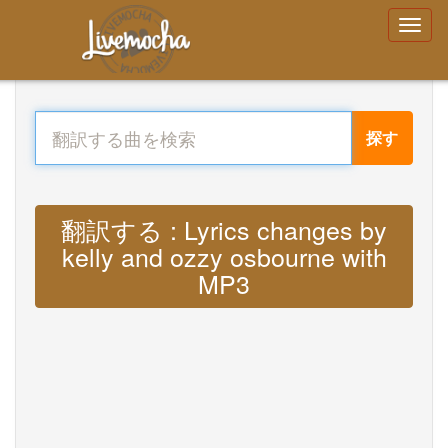
探す
翻訳する : Lyrics changes by
kelly and ozzy osbourne with
MP3