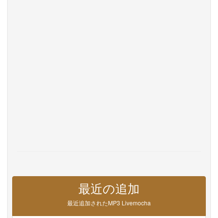
Privacy
お問い合わせ
Help
DevOps
言語
English
Français
Deutsche
Português
Español
Pусский
Italiane
日本語
中文
한국어
عربى
हिंदी
ViệtNam
Türk