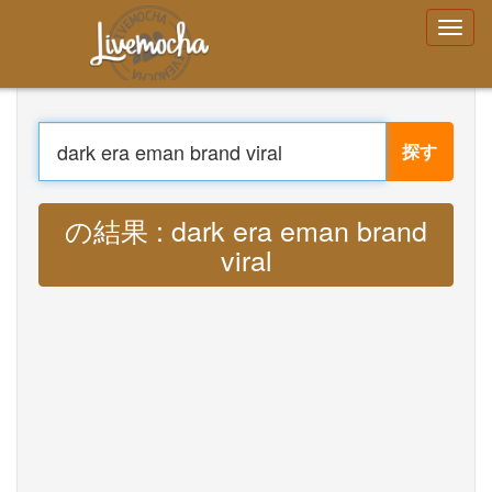
ログイン
アカウントを作成する
パスワードをお
忘れですか？
探す
Menu
家
翻訳する : Lyrics dark era eman brand
ログイン
アカウントを作成する
viral MP3
学ぶ
チャット
ダウンロード App Free
ダウンロード App Pro
音楽を翻訳
About
Terms