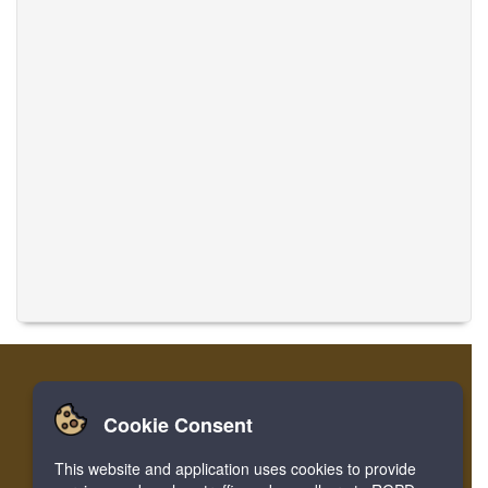
Cookie Consent
家
ログイン
登録
音楽を翻訳
This website and application uses cookies to provide
Facebook
Twitter
Bookmark