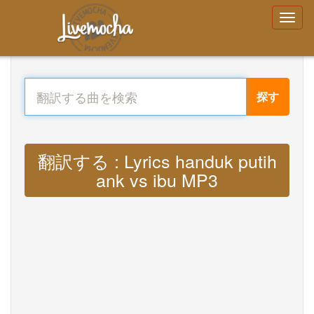
探す
翻訳する : Lyrics handuk putih
ank vs ibu MP3