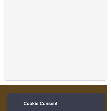
Cookie Consent
家
ログイン
登録
音楽を翻訳