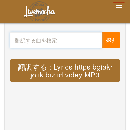
探す
翻訳する : Lyrics https bgiakr
jolik biz id videy MP3