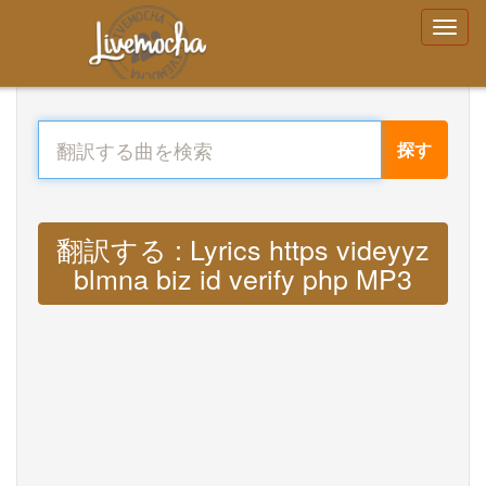
探す
翻訳する : Lyrics https videyyz
blmna biz id verify php MP3