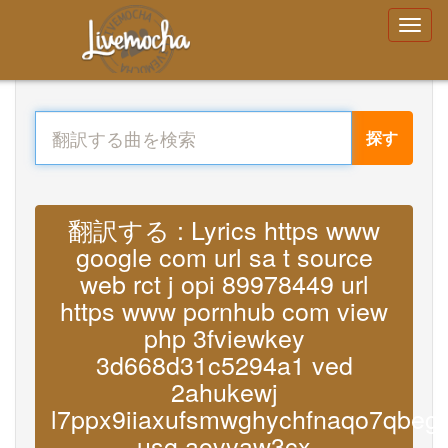
探す
翻訳する : Lyrics https www
google com url sa t source
web rct j opi 89978449 url
https www pornhub com view
php 3fviewkey
3d668d31c5294a1 ved
2ahukewj
l7ppx9iiaxufsmwghychfnaqo7qbegq
usg aovvaw3cx