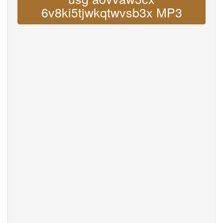
6v8ki5tjwkqtwvsb3x MP3