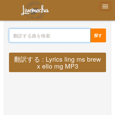
探す
翻訳する : Lyrics ling ms brew
x ello mg MP3