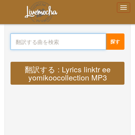
探す
翻訳する : Lyrics linktr ee
yomikoocollection MP3