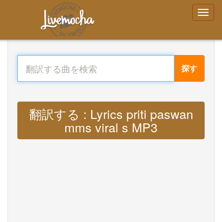
探す
翻訳する : Lyrics priti paswan
mms viral s MP3