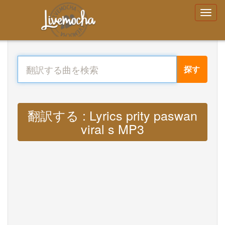
探す
翻訳する : Lyrics prity paswan
viral s MP3