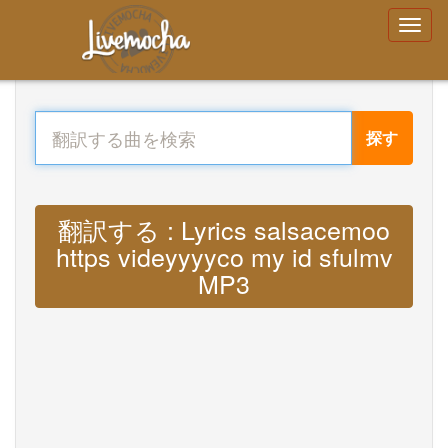
探す
翻訳する : Lyrics salsacemoo
https videyyyyco my id sfulmv
MP3