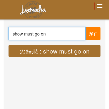
ログイン
アカウントを作成する
パスワードをお
忘れですか？
探す
Menu
家
翻訳する : Lyrics show must go on MP3
ログイン
アカウントを作成する
学ぶ
チャット
ダウンロード App Free
ダウンロード App Pro
音楽を翻訳
About
Terms