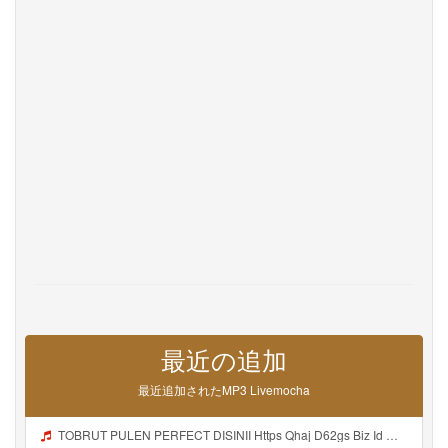
Privacy
お問い合わせ
Help
DevOps
言語
English
Français
Deutsche
Português
Español
Pусский
Italiane
日本語
中文
한국어
عربى
हिंदी
ViệtNam
Türk