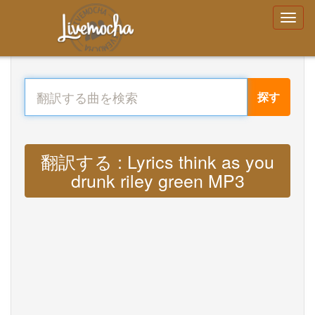
探す
翻訳する : Lyrics think as you
drunk riley green MP3