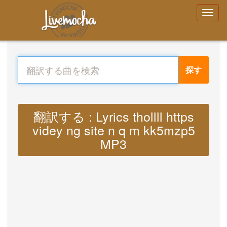
探す
翻訳する : Lyrics thollll https
videy ng site n q m kk5mzp5
MP3