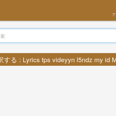
ア
する : Lyrics tps videyyn l5ndz my id 