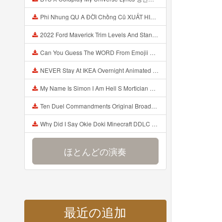
Phi Nhung QU A ĐỜI Chồng Cũ XUẤT HIỆN Khóc Hối Hận Vì Làm Điều KHỦNG KHIẾP Với Cô Mp3
2022 Ford Maverick Trim Levels And Standard Features Explained Mp3
Can You Guess The WORD From Emojii COMPOUND WORD EMOJII CHALLENGE 90 PEOPLE FAIL Guess Mp3
NEVER Stay At IKEA Overnight Animated SCP 3008 Horror Story Mp3
My Name Is Simon I Am Hell S Mortician And I Am Going To Kill God Creepypasta Mp3
Ten Duel Commandments Original Broadway Cast Of Hamilton Lyrics Mp3
Why Did I Say Okie Doki Minecraft DDLC Animated Music Video Song By The Stupendium Mp3
ほとんどの演奏
最近の追加