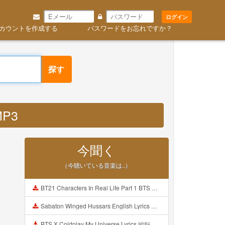
ログイン
カウントを作成する
パスワードをお忘れですか？
探す
MP3
今聞く
（今聴いている音楽は..）
BT21 Characters In Real Life Part 1 BTS AND BT21 방탄소년단 BT21 BT21아가들은 아빠조아 따라쟁이들 BTS Vs BT21 Mp3
Sabaton Winged Hussars English Lyrics Mp3
BTS X Coldplay My Universe Lyrics 방탄소년단 콜드플레이 My Universe 가사 Color Coded Lyrics Han Rom Eng Mp3