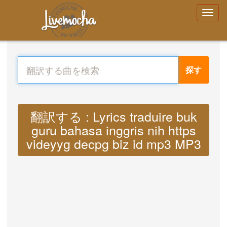
探す
翻訳する : Lyrics traduire buk
guru bahasa inggris nih https
videyyg decpg biz id mp3 MP3