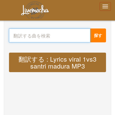
探す
翻訳する : Lyrics viral 1vs3
santri madura MP3