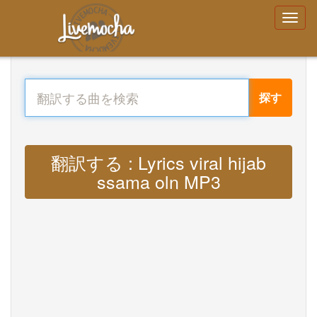
探す
翻訳する : Lyrics viral hijab
ssama oln MP3