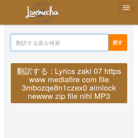
探す
翻訳する : Lyrics zaki 07 https
www mediafire com file
3mbozqe8n1czex0 aimlock
newww zip file nihl MP3