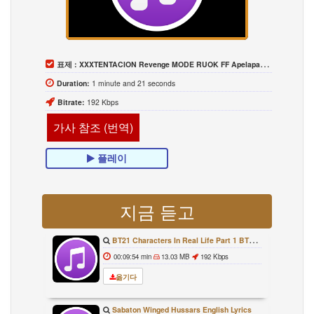
표제 :
XXXTENTACION Revenge MODE RUOK FF Apelapato999 M1014 M1887 SPAS 12 Desert Eagle
Duration:
1 minute and 21 seconds
Bitrate:
192 Kbps
가사 참조 (번역)
플레이
지금 듣고
BT21 Characters In Real Life Part 1 BTS AND BT21 방탄소년단 BT21 BT21아가들은 아빠조아 따라쟁이들 BTS Vs BT21
00:09:54 min
13.03 MB
192 Kbps
옮기다
Sabaton Winged Hussars English Lyrics