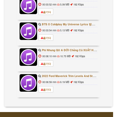
00:03:52 min
5.09 MB
192 Kbps
옮기다
BTS X Coldplay My Universe Lyrics 방탄소년단 콜드플레이 My Universe 가사 Color Coded Lyrics Han Rom Eng
00:03:54 min
5.13 MB
192 Kbps
옮기다
Phi Nhung QU A ĐỜI Chồng Cũ XUẤT HIỆN Khóc Hối Hận Vì Làm Điều KHỦNG KHIẾP Với Cô
00:08:10 min
10.75 MB
192 Kbps
옮기다
2022 Ford Maverick Trim Levels And Standard Features Explained
00:06:59 min
9.19 MB
192 Kbps
옮기다