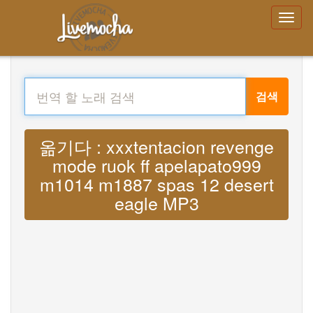
검색
옮기다 : xxxtentacion revenge
mode ruok ff apelapato999
m1014 m1887 spas 12 desert
eagle MP3