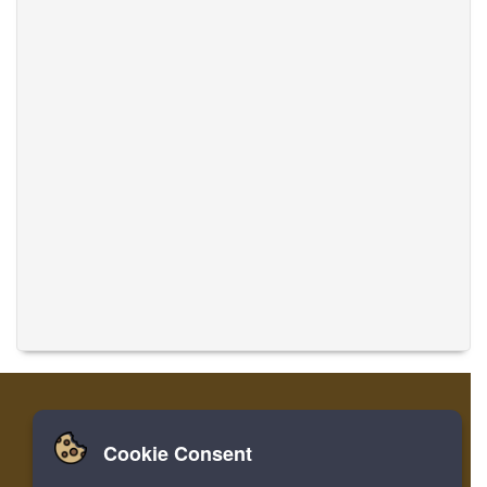
Cookie Consent
집
로그인
레지스터
음악 번역