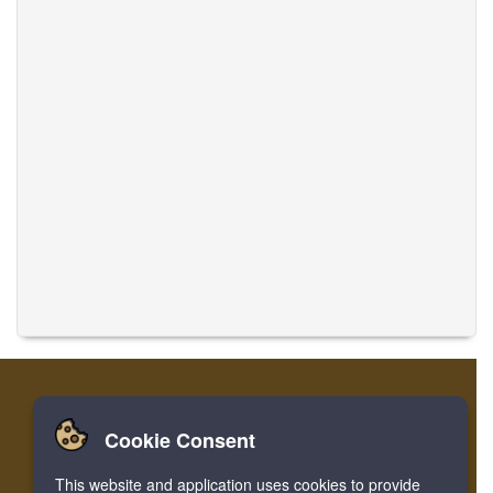
Cookie Consent
집
로그인
레지스터
음악 번역
This website and application uses cookies to provide