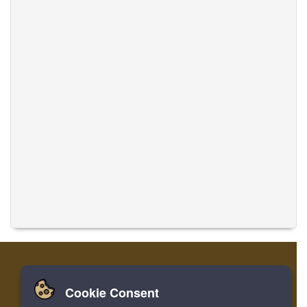
Cookie Consent
집
로그인
레지스터
음악 번역