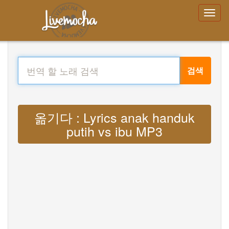
검색
옮기다 : Lyrics anak handuk
putih vs ibu MP3