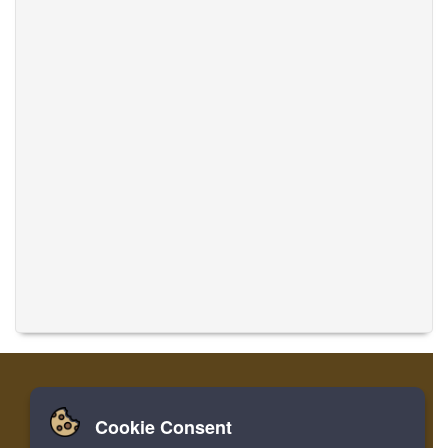
Cookie Consent
집
로그인
레지스터
음악 번역