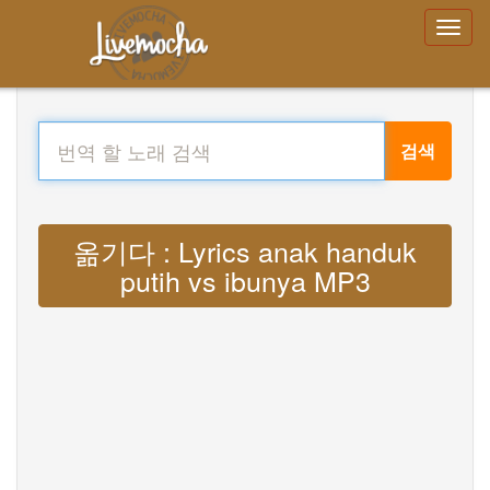
검색
옮기다 : Lyrics anak handuk
putih vs ibunya MP3