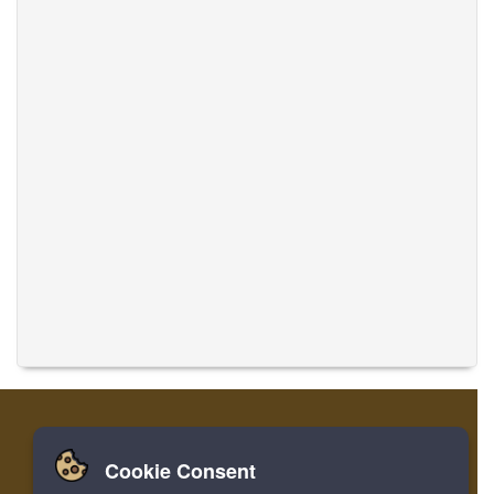
Cookie Consent
집
로그인
레지스터
음악 번역