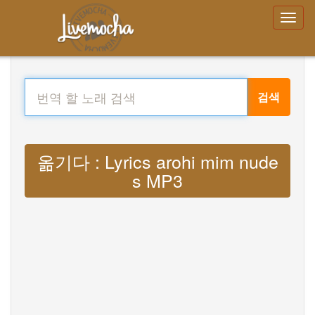
검색
옮기다 : Lyrics arohi mim nude
s MP3