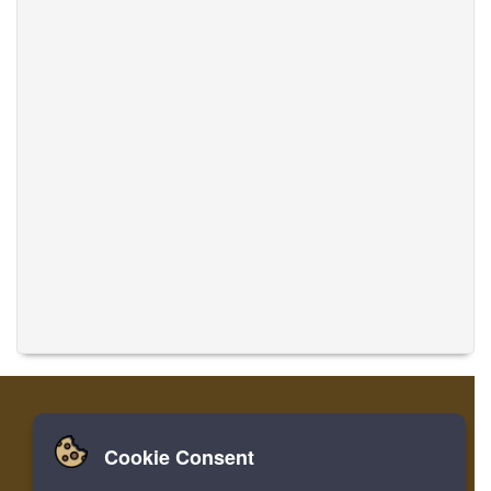
Cookie Consent
집
로그인
레지스터
음악 번역