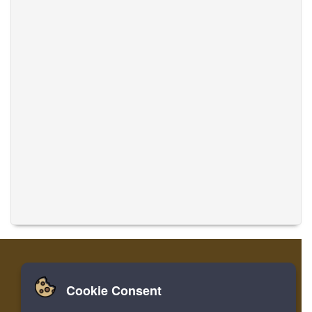
Cookie Consent
집
로그인
레지스터
음악 번역