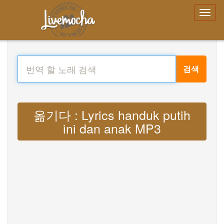
검색
옮기다 : Lyrics handuk putih
ini dan anak MP3