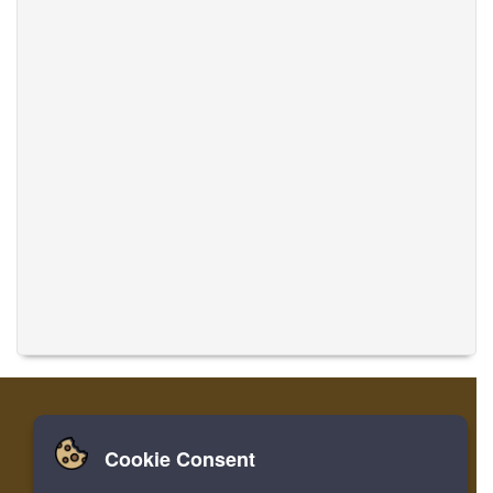
Cookie Consent
집
로그인
레지스터
음악 번역