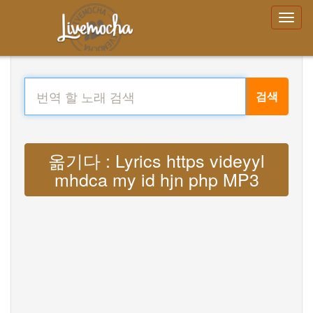
검색
옮기다 : Lyrics https videyyl
mhdca my id hjn php MP3