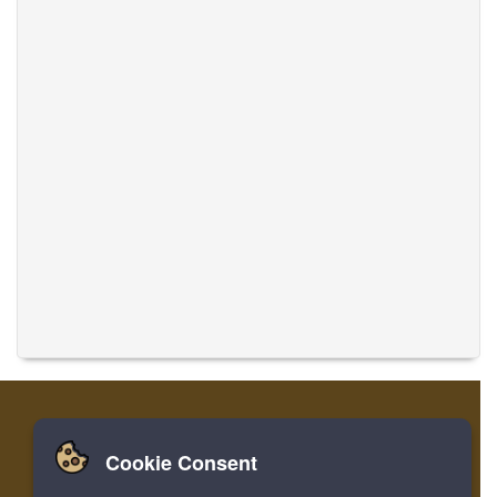
Cookie Consent
집
로그인
레지스터
음악 번역